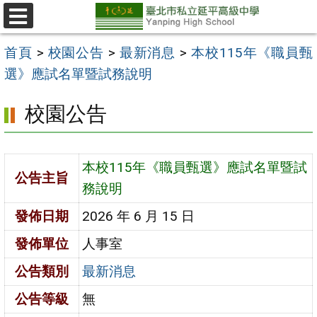
跳
至
選
單
主
首頁
>
校園公告
>
最新消息
>
本校115年《職員甄
要
選》應試名單暨試務說明
內
校園公告
容
區
本校115年《職員甄選》應試名單暨試
公告主旨
務說明
發佈日期
2026 年 6 月 15 日
發佈單位
人事室
公告類別
最新消息
公告等級
無