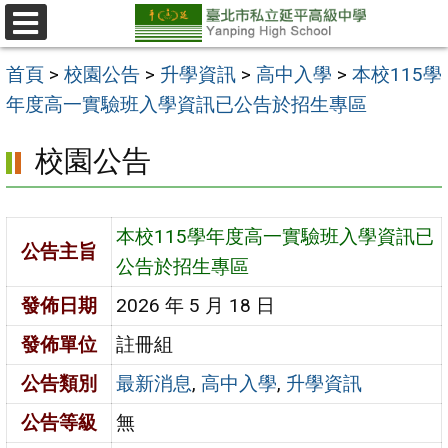
跳
至
選
單
主
首頁
>
校園公告
>
升學資訊
>
高中入學
>
本校115學
要
年度高一實驗班入學資訊已公告於招生專區
內
校園公告
容
區
本校115學年度高一實驗班入學資訊已
公告主旨
公告於招生專區
發佈日期
2026 年 5 月 18 日
發佈單位
註冊組
公告類別
最新消息
,
高中入學
,
升學資訊
公告等級
無