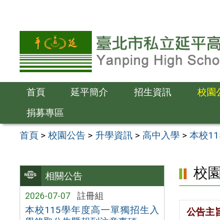
跳
至
主
要
內
容
首頁
延平簡介
招生資訊
校園
區
捐募專區
首頁
>
校園公告
>
升學資訊
>
高中入學
>
本校1
校
相關公告
2026-07-07
註冊組
本校115學年度高一單獨招生入
公告主