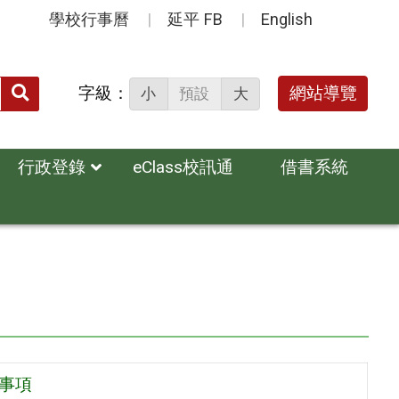
學校行事曆
延平 FB
English
送出
字級：
網站導覽
小
預設
大
搜
尋：
行政登錄
eClass校訊通
借書系統
事項