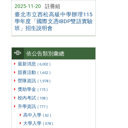
2025-11-20
註冊組
臺北市立西松高級中學辦理115
學年度「國際文憑IBDP雙語實驗
班」招生說明會
依公告類別彙總
最新消息
( 6,002 )
競賽活動
( 1,652 )
營隊資訊
( 1,978 )
獎助學金
( 175 )
校內考試
( 108 )
升學資訊
( 777 )
高中入學
( 62 )
大學入學
( 578 )