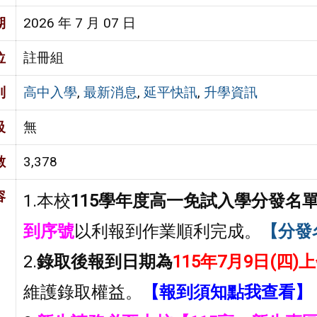
期
2026 年 7 月 07 日
位
註冊組
別
高中入學
,
最新消息
,
延平快訊
,
升學資訊
級
無
數
3,378
容
1.本校
115
學年度高一免試入學分發名
到序號
以利報到作業順利完成。
【
分發
2.
錄取後報到日期為
115年7月9日(四)
維護錄取權益。
【報到須知點我查看】