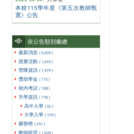
本校115學年度《第五次教師甄
選》公告
依公告類別彙總
最新消息
( 6,009 )
競賽活動
( 1,655 )
營隊資訊
( 1,979 )
獎助學金
( 175 )
校內考試
( 108 )
升學資訊
( 778 )
高中入學
( 62 )
大學入學
( 579 )
榮譽榜
( 351 )
教師研習
( 1,878 )