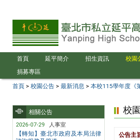
跳
至
主
要
內
容
首頁
延平簡介
招生資訊
校園
區
捐募專區
首頁
>
校園公告
>
最新消息
>
本校115學年度
校
相關公告
2026-07-29
人事室
【轉知】臺北市政府及本局法律
公告主