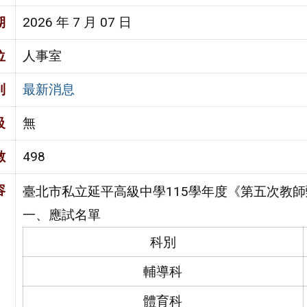
期
2026 年 7 月 07 日
位
人事室
別
最新消息
級
無
數
498
容
臺北市私立延平高級中學115學年度《第五次教
一、應試名單
科別
輔導科
體育科