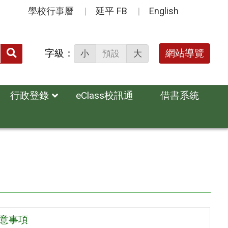
學校行事曆
延平 FB
English
送出
字級：
網站導覽
小
預設
大
搜
尋：
行政登錄
eClass校訊通
借書系統
注意事項