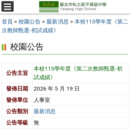
跳
至
選
單
主
首頁
>
校園公告
>
最新消息
>
本校115學年度《第二
要
次教師甄選-初試成績》
內
校園公告
容
區
本校115學年度《第二次教師甄選-初
公告主旨
試成績》
發佈日期
2026 年 5 月 19 日
發佈單位
人事室
公告類別
最新消息
公告等級
無