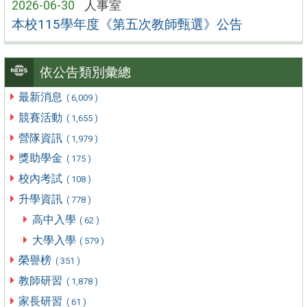
2026-06-30
人事室
本校115學年度《第五次教師甄選》公告
依公告類別彙總
最新消息
( 6,009 )
競賽活動
( 1,655 )
營隊資訊
( 1,979 )
獎助學金
( 175 )
校內考試
( 108 )
升學資訊
( 778 )
高中入學
( 62 )
大學入學
( 579 )
榮譽榜
( 351 )
教師研習
( 1,878 )
家長研習
( 61 )