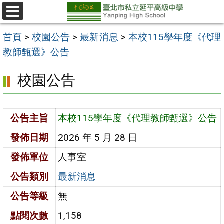
跳
至
選
單
主
首頁
>
校園公告
>
最新消息
>
本校115學年度《代理
要
教師甄選》公告
內
校園公告
容
區
公告主旨
本校115學年度《代理教師甄選》公告
發佈日期
2026 年 5 月 28 日
發佈單位
人事室
公告類別
最新消息
公告等級
無
點閱次數
1,158