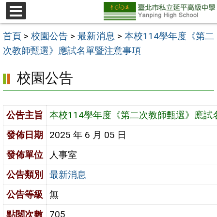
跳
至
選
單
主
首頁
>
校園公告
>
最新消息
>
本校114學年度《第二
要
次教師甄選》應試名單暨注意事項
內
校園公告
容
區
公告主旨
本校114學年度《第二次教師甄選》應試
發佈日期
2025 年 6 月 05 日
發佈單位
人事室
公告類別
最新消息
公告等級
無
點閱次數
705