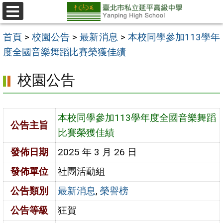
跳
至
選
單
主
首頁
>
校園公告
>
最新消息
>
本校同學參加113學年
要
度全國音樂舞蹈比賽榮獲佳績
內
校園公告
容
區
本校同學參加113學年度全國音樂舞蹈
公告主旨
比賽榮獲佳績
發佈日期
2025 年 3 月 26 日
發佈單位
社團活動組
公告類別
最新消息
,
榮譽榜
公告等級
狂賀