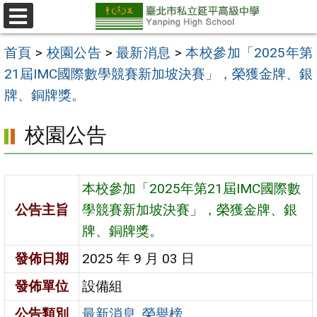
跳
至
選
單
主
首頁
>
校園公告
>
最新消息
>
本校參加「2025年第
要
21屆IMC國際數學競賽新加坡決賽」，榮獲金牌、銀
內
牌、銅牌獎。
容
校園公告
區
本校參加「2025年第21屆IMC國際數
公告主旨
學競賽新加坡決賽」，榮獲金牌、銀
牌、銅牌獎。
發佈日期
2025 年 9 月 03 日
發佈單位
設備組
公告類別
最新消息
,
榮譽榜