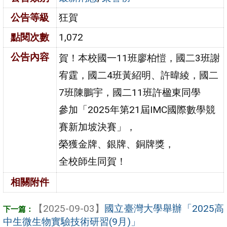
公告等級
狂賀
點閱次數
1,072
公告內容
賀！本校國一11班廖柏愷，國二3班謝
宥霆，國二4班黃紹明、許暐綾，國二
7班陳鵬宇，國二11班許楹東同學
參加「2025年第21屆IMC國際數學競
賽新加坡決賽」，
榮獲金牌、銀牌、銅牌獎，
全校師生同賀！
相關附件
【2025-09-03】
國立臺灣大學舉辦「2025高
中生微生物實驗技術研習(9月)」