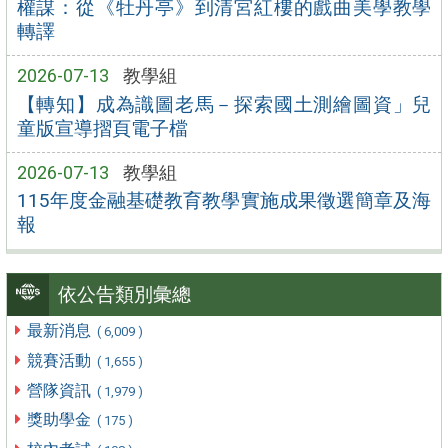
權謀：從《牡丹亭》到清宮紅樓的戲曲美學教學
轉譯
2026-07-13
教學組
【轉知】成為識圖老馬－探索國土測繪圖資」兒
童版宣導摺頁電子檔
2026-07-13
教學組
115年度金融基礎教育教學實施成果徵選簡章及海
報
依公告類別彙總
最新消息
( 6,009 )
競賽活動
( 1,655 )
營隊資訊
( 1,979 )
獎助學金
( 175 )