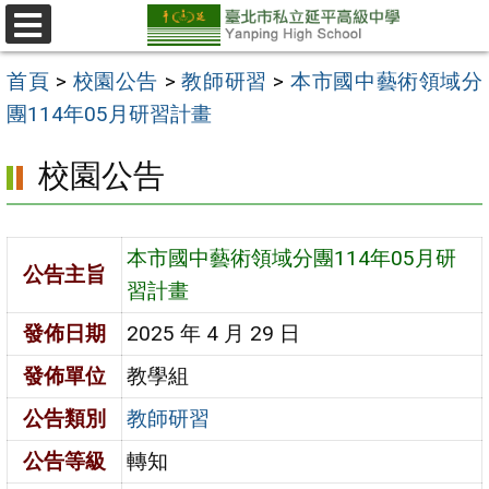
跳
至
選
單
主
首頁
>
校園公告
>
教師研習
>
本市國中藝術領域分
要
團114年05月研習計畫
內
校園公告
容
區
本市國中藝術領域分團114年05月研
公告主旨
習計畫
發佈日期
2025 年 4 月 29 日
發佈單位
教學組
公告類別
教師研習
公告等級
轉知