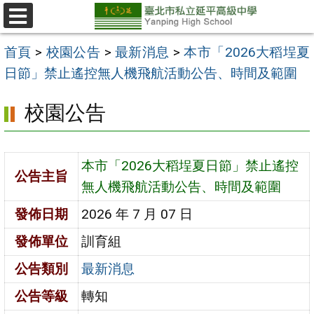
跳
至
選
單
主
首頁
>
校園公告
>
最新消息
>
本市「2026大稻埕夏
要
日節」禁止遙控無人機飛航活動公告、時間及範圍
內
校園公告
容
區
本市「2026大稻埕夏日節」禁止遙控
公告主旨
無人機飛航活動公告、時間及範圍
發佈日期
2026 年 7 月 07 日
發佈單位
訓育組
公告類別
最新消息
公告等級
轉知