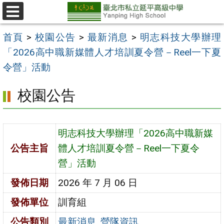
跳
至
選
單
主
首頁
>
校園公告
>
最新消息
>
明志科技大學辦理
要
「2026高中職新媒體人才培訓夏令營－Reel一下夏
內
令營」活動
容
校園公告
區
明志科技大學辦理「2026高中職新媒
公告主旨
體人才培訓夏令營－Reel一下夏令
營」活動
發佈日期
2026 年 7 月 06 日
發佈單位
訓育組
公告類別
最新消息
,
營隊資訊