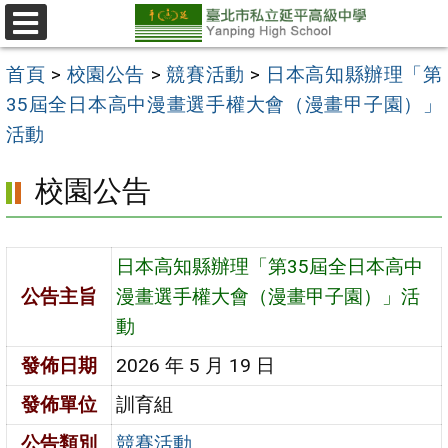
跳
至
選
單
主
首頁
>
校園公告
>
競賽活動
>
日本高知縣辦理「第
要
35屆全日本高中漫畫選手權大會（漫畫甲子園）」
內
活動
容
校園公告
區
日本高知縣辦理「第35屆全日本高中
公告主旨
漫畫選手權大會（漫畫甲子園）」活
動
發佈日期
2026 年 5 月 19 日
發佈單位
訓育組
公告類別
競賽活動