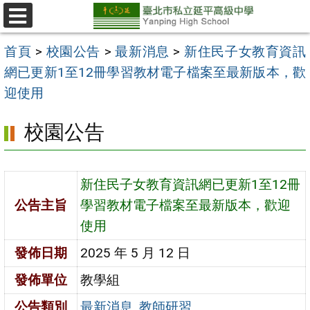
跳
至
選
單
主
首頁
>
校園公告
>
最新消息
>
新住民子女教育資訊
要
網已更新1至12冊學習教材電子檔案至最新版本，歡
內
迎使用
容
校園公告
區
新住民子女教育資訊網已更新1至12冊
公告主旨
學習教材電子檔案至最新版本，歡迎
使用
發佈日期
2025 年 5 月 12 日
發佈單位
教學組
公告類別
最新消息
,
教師研習