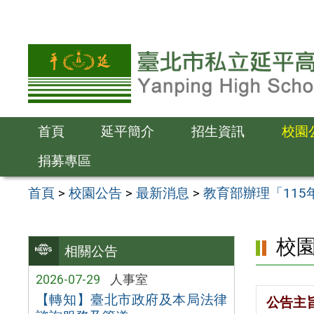
跳
至
主
要
內
容
首頁
延平簡介
招生資訊
校園
區
捐募專區
首頁
>
校園公告
>
最新消息
>
教育部辦理「115
校
相關公告
2026-07-29
人事室
【轉知】臺北市政府及本局法律
公告主