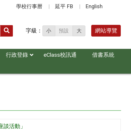
學校行事曆
延平 FB
English
送出
字級：
網站導覽
小
預設
大
搜
尋：
行政登錄
eClass校訊通
借書系統
列座談活動」