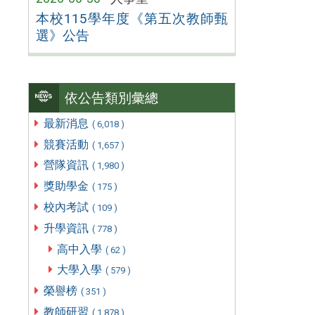
本校115學年度《第五次教師甄
選》公告
依公告類別彙總
最新消息
( 6,018 )
競賽活動
( 1,657 )
營隊資訊
( 1,980 )
獎助學金
( 175 )
校內考試
( 109 )
升學資訊
( 778 )
高中入學
( 62 )
大學入學
( 579 )
榮譽榜
( 351 )
教師研習
( 1,878 )