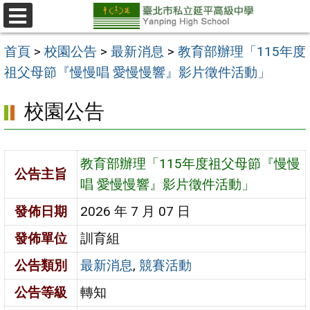
跳
至
選
單
主
首頁
>
校園公告
>
最新消息
>
教育部辦理「115年度
要
祖父母節『慢慢唱 愛慢慢響』影片徵件活動」
內
校園公告
容
區
教育部辦理「115年度祖父母節『慢慢
公告主旨
唱 愛慢慢響』影片徵件活動」
發佈日期
2026 年 7 月 07 日
發佈單位
訓育組
公告類別
最新消息
,
競賽活動
公告等級
轉知