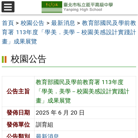
跳
至
選
單
主
首頁
>
校園公告
>
最新消息
>
教育部國民及學前教
要
育署 113年度「學美．美學－校園美感設計實踐計
內
畫」成果展覽
容
校園公告
區
教育部國民及學前教育署 113年度
公告主旨
「學美．美學－校園美感設計實踐計
畫」成果展覽
發佈日期
2025 年 6 月 20 日
發佈單位
訓育組
公告類別
最新消息