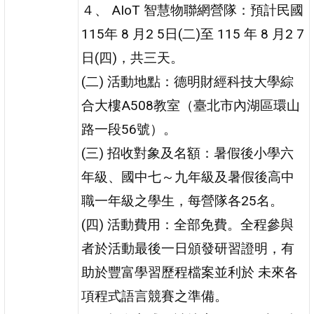
４、 AIoT 智慧物聯網營隊：預計民國
115年 8 月2 5日(二)至 115 年 8 月2 7
日(四)，共三天。
(二) 活動地點：德明財經科技大學綜
合大樓A508教室（臺北市內湖區環山
路一段56號）。
(三) 招收對象及名額：暑假後小學六
年級、國中七～九年級及暑假後高中
職一年級之學生，每營隊各25名。
(四) 活動費用：全部免費。全程參與
者於活動最後一日頒發研習證明，有
助於豐富學習歷程檔案並利於 未來各
項程式語言競賽之準備。