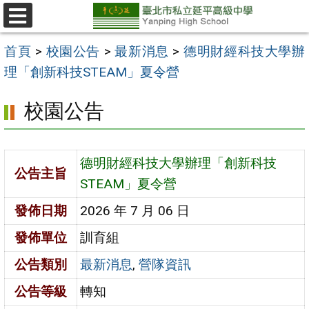
跳
至
選
單
主
首頁
>
校園公告
>
最新消息
>
德明財經科技大學辦
要
理「創新科技STEAM」夏令營
內
校園公告
容
區
德明財經科技大學辦理「創新科技
公告主旨
STEAM」夏令營
發佈日期
2026 年 7 月 06 日
發佈單位
訓育組
公告類別
最新消息
,
營隊資訊
公告等級
轉知