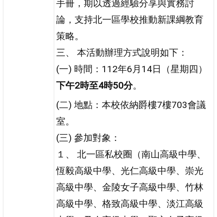
手冊，期以透過經驗分享與實務討
論，支持北一區學校推動新課綱教育
策略。
三、 本活動辦理方式說明如下：
(一) 時間：112年6月14日（星期四）
下
午
2
時
至
4
時
5
0
分
。
(二) 地點：本校依納爵樓7樓703會議
室。
(三) 參加對象：
１、 北一區私校圈（南山高級中學、
恆毅高級中學、光仁高級中學、崇光
高級中學、金陵女子高級中學、竹林
高級中學、格致高級中學、淡江高級