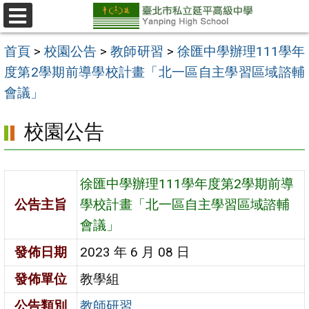
跳
至
選
單
主
首頁
>
校園公告
>
教師研習
>
徐匯中學辦理111學年
要
度第2學期前導學校計畫「北一區自主學習區域諮輔
內
會議」
容
校園公告
區
徐匯中學辦理111學年度第2學期前導
公告主旨
學校計畫「北一區自主學習區域諮輔
會議」
發佈日期
2023 年 6 月 08 日
發佈單位
教學組
公告類別
教師研習