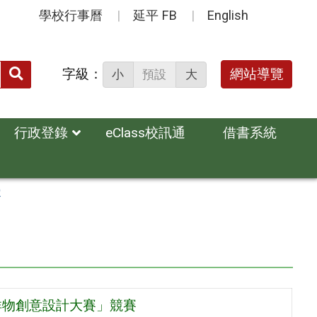
學校行事曆
延平 FB
English
送出
字級：
網站導覽
小
預設
大
搜
尋：
行政登錄
eClass校訊通
借書系統
賽
祥物創意設計大賽」競賽