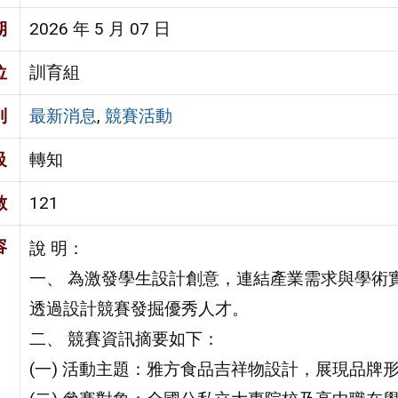
期
2026 年 5 月 07 日
位
訓育組
別
最新消息
,
競賽活動
級
轉知
數
121
容
說 明：
一、 為激發學生設計創意，連結產業需求與學術
透過設計競賽發掘優秀人才。
二、 競賽資訊摘要如下：
(一) 活動主題：雅方食品吉祥物設計，展現品牌