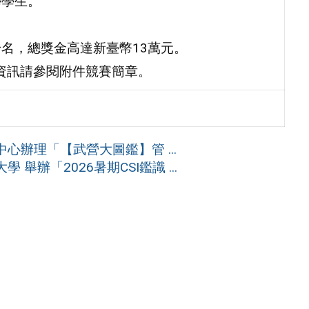
學學生。
干名，總獎金高達新臺幣13萬元。
賽資訊請參閱附件競賽簡章。
辦理「【武營大圖鑑】管 ...
辦「2026暑期CSI鑑識 ...