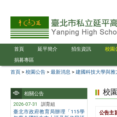
跳
至
主
要
內
容
首頁
延平簡介
招生資訊
校園
區
捐募專區
首頁
>
校園公告
>
最新消息
>
建國科技大學與雅
校
相關公告
2026-07-31
訓育組
臺北市政府教育局辦理「115學
公告主