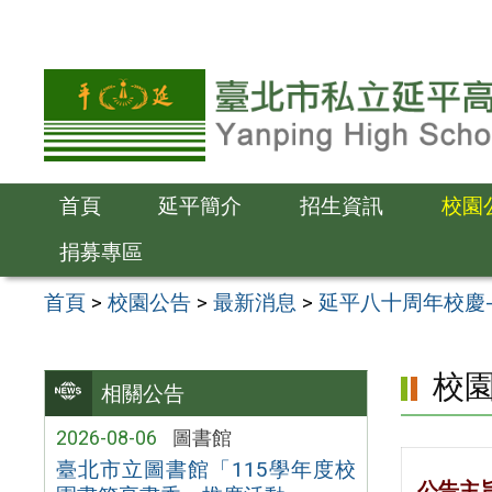
跳
至
主
要
內
容
首頁
延平簡介
招生資訊
校園
區
捐募專區
首頁
>
校園公告
>
最新消息
>
延平八十周年校慶
校
相關公告
2026-08-06
圖書館
臺北市立圖書館「115學年度校
公告主