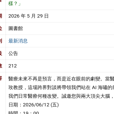
樣？」
期
2026 年 5 月 29 日
位
圖書館
別
最新消息
級
公告
數
212
容
醫療未來不再是預言，而是近在眼前的劇變。當醫療
玫教授，這場跨界對談將帶領我們站在 AI 海嘯
我們日常醫療何種改變。誠邀您與兩大頂尖大腦，共
日期：2026/06/12 (五)
時間：19：00