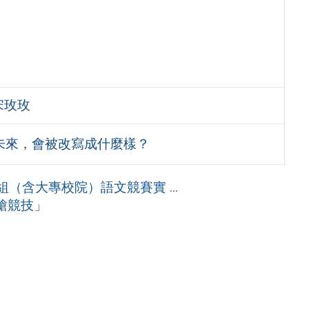
宋玫玫
未來，會被改寫成什麼樣？
（含大專校院）語文競賽實 ...
槍競技」