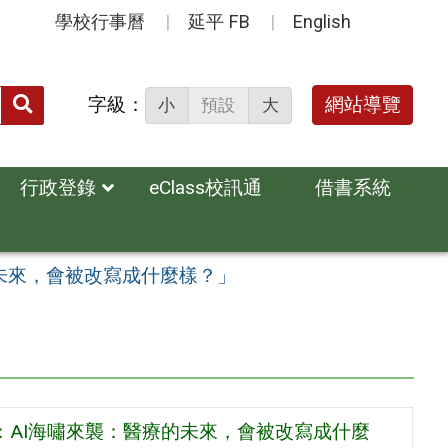
學校行事曆
延平 FB
English
送出
字級：
網站導覽
小
預設
大
搜
尋：
行政登錄
eClass校訊通
借書系統
未來，會被改寫成什麼樣？」
：AI海嘯來襲：醫療的未來，會被改寫成什麼