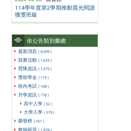
114學年度第2學期推動晨光閱讀
獲獎班級
依公告類別彙總
最新消息
( 6,009 )
競賽活動
( 1,655 )
營隊資訊
( 1,979 )
獎助學金
( 175 )
校內考試
( 108 )
升學資訊
( 778 )
高中入學
( 62 )
大學入學
( 579 )
榮譽榜
( 351 )
教師研習
( 1,878 )