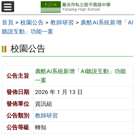
跳
至
選
單
主
首頁
>
校園公告
>
教師研習
>
廣酷AI系統新增「AI
要
聽說互動」功能一案
內
校園公告
容
區
廣酷AI系統新增「AI聽說互動」功能
公告主旨
一案
發佈日期
2026 年 1 月 13 日
發佈單位
資訊組
公告類別
教師研習
公告等級
轉知