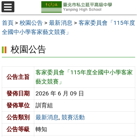
跳
至
選
單
主
首頁
>
校園公告
>
最新消息
>
客家委員會「115年度
要
全國中小學客家藝文競賽」
內
校園公告
容
區
客家委員會「115年度全國中小學客家
公告主旨
藝文競賽」
發佈日期
2026 年 6 月 09 日
發佈單位
訓育組
公告類別
最新消息
,
競賽活動
公告等級
轉知