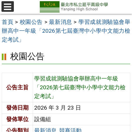
跳
至
選
單
主
首頁
>
校園公告
>
最新消息
>
學習成就測驗協會舉
要
辦高中一年級「2026第七屆臺灣中小學中文能力檢
內
定考試」
容
校園公告
區
學習成就測驗協會舉辦高中一年級
公告主旨
「2026第七屆臺灣中小學中文能力檢
定考試」
發佈日期
2026 年 3 月 23 日
發佈單位
設備組
公告類別
最新消息
,
競賽活動