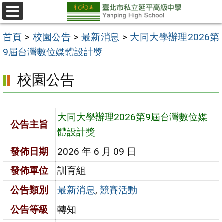
跳
至
選
單
主
首頁
>
校園公告
>
最新消息
>
大同大學辦理2026第
要
9屆台灣數位媒體設計獎
內
校園公告
容
區
大同大學辦理2026第9屆台灣數位媒
公告主旨
體設計獎
發佈日期
2026 年 6 月 09 日
發佈單位
訓育組
公告類別
最新消息
,
競賽活動
公告等級
轉知