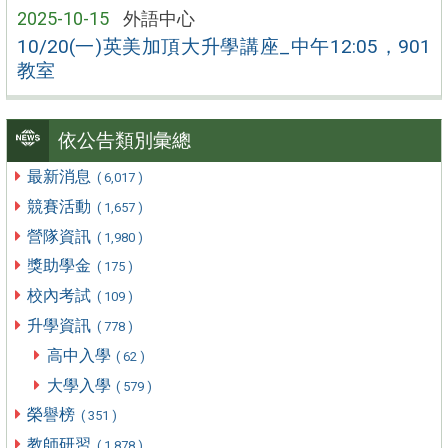
2025-10-15
外語中心
10/20(一)英美加頂大升學講座_中午12:05，901
教室
依公告類別彙總
最新消息
( 6,017 )
競賽活動
( 1,657 )
營隊資訊
( 1,980 )
獎助學金
( 175 )
校內考試
( 109 )
升學資訊
( 778 )
高中入學
( 62 )
大學入學
( 579 )
榮譽榜
( 351 )
教師研習
( 1,878 )