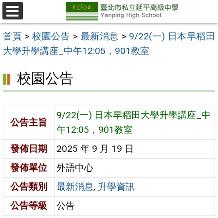
跳
至
選
單
主
首頁
>
校園公告
>
最新消息
>
9/22(一) 日本早稻田
要
大學升學講座_中午12:05，901教室
內
校園公告
容
區
9/22(一) 日本早稻田大學升學講座_中
公告主旨
午12:05，901教室
發佈日期
2025 年 9 月 19 日
發佈單位
外語中心
公告類別
最新消息
,
升學資訊
公告等級
公告