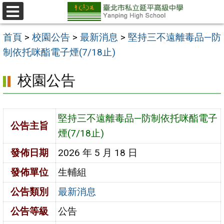
跳
至
選
單
主
首頁
>
校園公告
>
最新消息
>
堅持三不遠離毒品—防
要
制依托咪酯電子煙(7/18止)
內
校園公告
容
區
堅持三不遠離毒品—防制依托咪酯電子
公告主旨
煙(7/18止)
發佈日期
2026 年 5 月 18 日
發佈單位
生輔組
公告類別
最新消息
公告等級
公告