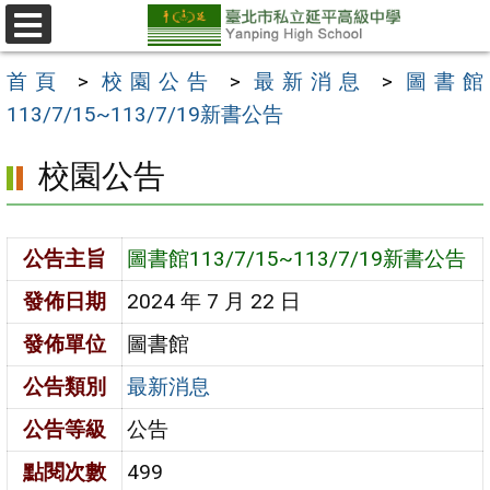
跳
至
選
單
主
首頁
>
校園公告
>
最新消息
>
圖書館
要
113/7/15~113/7/19新書公告
內
校園公告
容
區
公告主旨
圖書館113/7/15~113/7/19新書公告
發佈日期
2024 年 7 月 22 日
發佈單位
圖書館
公告類別
最新消息
公告等級
公告
點閱次數
499