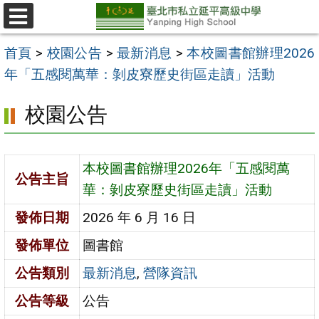
跳
至
選
單
主
首頁
>
校園公告
>
最新消息
>
本校圖書館辦理2026
要
年「五感閱萬華：剝皮寮歷史街區走讀」活動
內
校園公告
容
區
本校圖書館辦理2026年「五感閱萬
公告主旨
華：剝皮寮歷史街區走讀」活動
發佈日期
2026 年 6 月 16 日
發佈單位
圖書館
公告類別
最新消息
,
營隊資訊
公告等級
公告