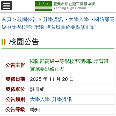
跳
至
選
單
主
首頁
>
校園公告
>
升學資訊
>
大學入學
>
國防部高
要
級中等學校辦理國防培育班實施要點修正案
內
校園公告
容
區
國防部高級中等學校辦理國防培育班
公告主旨
實施要點修正案
發佈日期
2025 年 11 月 20 日
發佈單位
註冊組
公告類別
大學入學
,
升學資訊
公告等級
轉知