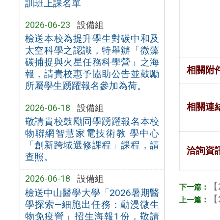
訓班上課名單
2026-06-23
設備組
檢送本校為提升學生對碳中和及
太空科學之認識，特舉辦「微藻
碳捕捉與火星任務科學營」之海
相關附
報，請貴校惠予協助公告並鼓勵
所屬學生踴躍報名參加為荷。
相關連
2026-06-18
設備組
敬請貴校鼓勵同學踴躍報名本校
物聯網智慧家電技術教 學中心
「創新跨域選修課程」課程，請
洽詢資
查照。
2026-06-18
設備組
【
檢送中山醫學大學「2026暑期醫
【
學探索—細胞出任務：動漫微生
物免疫營」招生海報1份，敬請