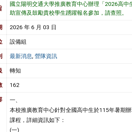
國立陽明交通大學推廣教育中心辦理「2026高
旨
助宣傳及鼓勵貴校學生踴躍報名參加，請查照。
期
2026 年 6 月 03 日
位
設備組
別
最新消息
,
營隊資訊
級
轉知
數
162
容
一、
本校推廣教育中心針對全國高中生於115年暑期辦
課程，詳細資訊如下：
(一)