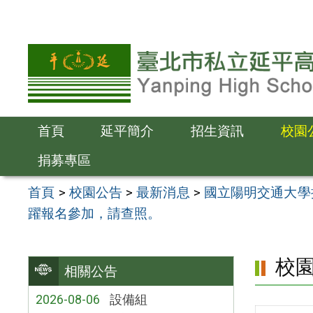
跳
至
主
要
內
容
首頁
延平簡介
招生資訊
校園
區
捐募專區
首頁
>
校園公告
>
最新消息
>
國立陽明交通大學
躍報名參加，請查照。
校
相關公告
2026-08-06
設備組