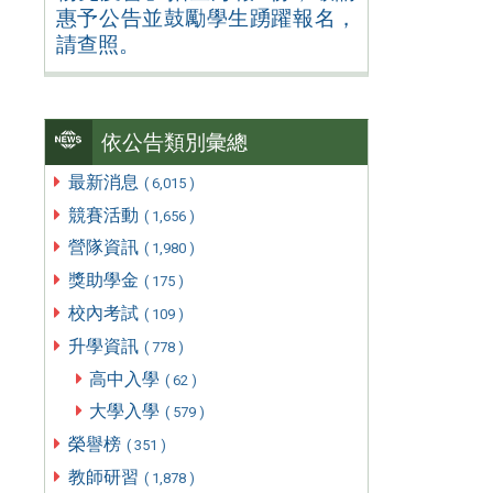
惠予公告並鼓勵學生踴躍報名，
請查照。
依公告類別彙總
最新消息
( 6,015 )
競賽活動
( 1,656 )
營隊資訊
( 1,980 )
獎助學金
( 175 )
校內考試
( 109 )
升學資訊
( 778 )
高中入學
( 62 )
大學入學
( 579 )
榮譽榜
( 351 )
教師研習
( 1,878 )