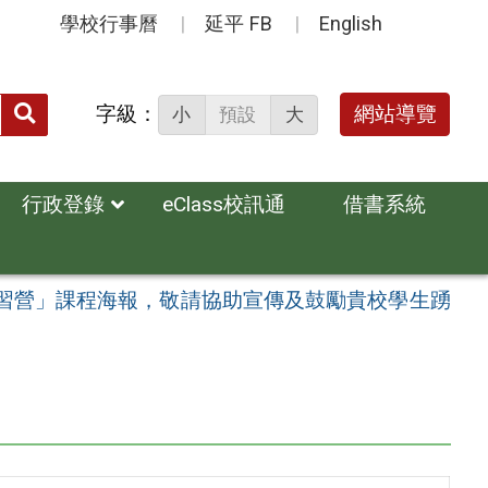
學校行事曆
延平 FB
English
送出
字級：
網站導覽
小
預設
大
搜
尋：
行政登錄
eClass校訊通
借書系統
研習營」課程海報，敬請協助宣傳及鼓勵貴校學生踴