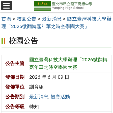
跳
至
選
單
主
首頁
>
校園公告
>
最新消息
>
國立臺灣科技大學辦
要
理「2026微翻轉嘉年華之時空學園大賽」
內
校園公告
容
區
國立臺灣科技大學辦理「2026微翻轉
公告主旨
嘉年華之時空學園大賽」
發佈日期
2026 年 6 月 09 日
發佈單位
訓育組
公告類別
最新消息
,
競賽活動
公告等級
轉知