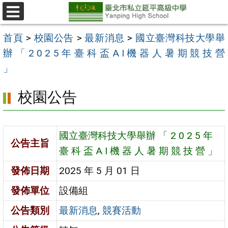
跳
至
選
單
主
首頁
>
校園公告
>
最新消息
>
國立臺灣科技大學舉
要
辦 「 2 0 2 5 年 臺 科 盃 A I 機 器 人 暑 期 競 技 營
內
」
容
校園公告
區
國立臺灣科技大學舉辦 「 2 0 2 5 年
公告主旨
臺 科 盃 A I 機 器 人 暑 期 競 技 營 」
發佈日期
2025 年 5 月 01 日
發佈單位
設備組
公告類別
最新消息
,
競賽活動