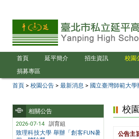
跳
至
主
要
內
容
首頁
延平簡介
招生資訊
校園
區
捐募專區
首頁
>
校園公告
>
最新消息
>
國立臺灣師範大學
校
相關公告
2026-07-14
訓育組
致理科技大學 舉辦「創客FUN暑
公告主