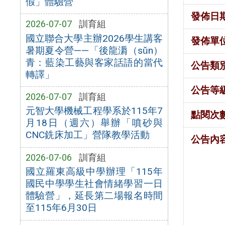
假」體驗營
發佈日
2026-07-07
訓育組
國立聯合大學主辦2026學生講客
發佈單
暑期夏令營——「後龍漘（sǔn）
青：藍染工藝與客家話語的當代
公告類
轉譯」
公告等
2026-07-07
訓育組
元智大學機械工程學系於115年7
點閱次
月18日（週六）舉辦「噴砂與
CNC銑床加工」營隊教學活動
公告內
2026-07-06
訓育組
國立羅東高級中學辦理「115年
國民中學學生社會情緒學習一日
體驗營」，延長第二場報名時間
至115年6月30日