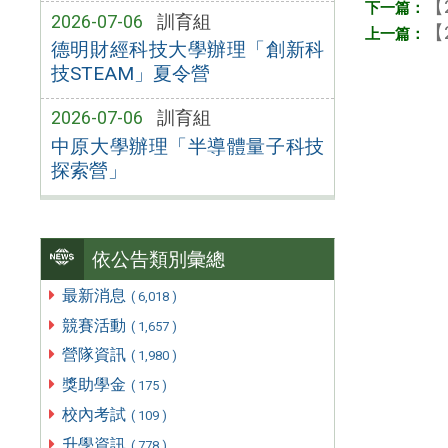
【
2026-07-06
訓育組
【
德明財經科技大學辦理「創新科
技STEAM」夏令營
2026-07-06
訓育組
中原大學辦理「半導體量子科技
探索營」
依公告類別彙總
最新消息
( 6,018 )
競賽活動
( 1,657 )
營隊資訊
( 1,980 )
獎助學金
( 175 )
校內考試
( 109 )
升學資訊
( 778 )