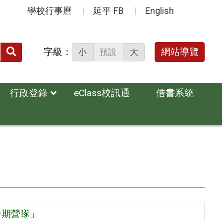
學校行事曆
延平 FB
English
送出
字級：
網站導覽
小
預設
大
搜
尋：
行政登錄
eClass校訊通
借書系統
暑期營隊」