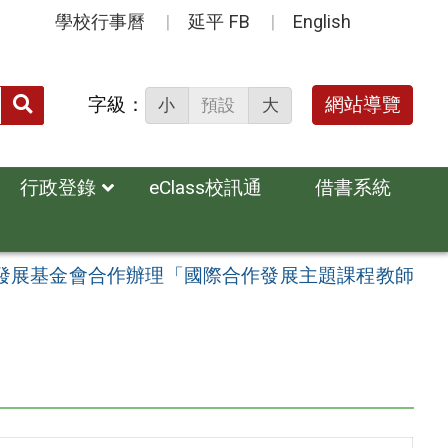
學校行事曆
延平 FB
English
送出
字級：
網站導覽
小
預設
大
搜
尋：
行政登錄
eClass校訊通
借書系統
發展基金會合作辦理「國際合作發展主題課程教師