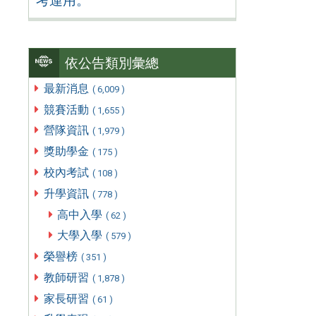
考運用。
依公告類別彙總
最新消息
( 6,009 )
競賽活動
( 1,655 )
營隊資訊
( 1,979 )
獎助學金
( 175 )
校內考試
( 108 )
升學資訊
( 778 )
高中入學
( 62 )
大學入學
( 579 )
榮譽榜
( 351 )
教師研習
( 1,878 )
家長研習
( 61 )