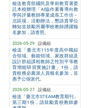
檢送教育部國民及學前教育署委
託本校辦理「AI協作素養導向教
學與評量教師專業成長工作坊－
北區場」活動辦法，懇請貴單位
轉知並鼓勵所屬學校教師踴躍報
名參加，請查照。
2026-05-29
設備組
檢送「臺北市115年度高中職綜
合領域、藝能領域、家政群組及
設計群組課程教師之性別平等教
育增能研習實施計畫」1份，請
貴校務必薦派人員報名參加，並
惠予公假派代。
2026-05-27
設備組
檢送「臺北市STEAM教育期刊」
第三期1份，請鼓勵貴校教師參