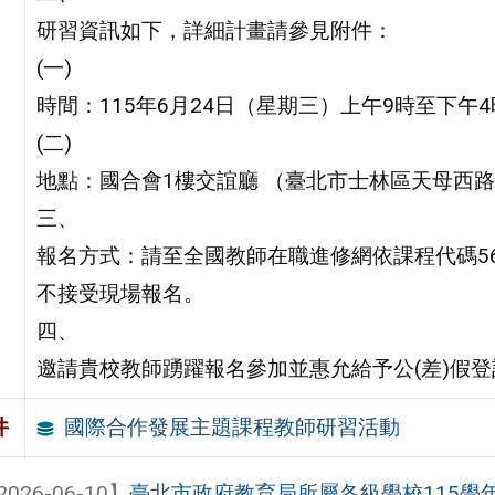
研習資訊如下，詳細計畫請參見附件：
(一)
時間：115年6月24日（星期三）上午9時至下午4
(二)
地點：國合會1樓交誼廳 （臺北市士林區天母西路
三、
報名方式：請至全國教師在職進修網依課程代碼56
不接受現場報名。
四、
邀請貴校教師踴躍報名參加並惠允給予公(差)假
國際合作發展主題課程教師研習活動
件
2026-06-10】
臺北市政府教育局所屬各級學校115學