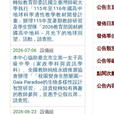
轉知教育部委託國立臺灣師範大
公告主
學執行「115年至116年國高中
地球科學適性教學教材開發計
畫」辦理115年度暑期教師研習
發佈日
及學生營隊「2026教育部因材網
國高中地科－月光下的地球回
發佈單
望」活動，請查照。
公告類
2026-07-06
設備組
本中心協助臺北市立第一女子高
公告等
級中學（家政學科與資訊學
科）、全國教師純植永續推廣協
點閱次
會辦理「「校園變身生態樂園—
Gaia Paradise的生物多樣性設計
公告內
智慧研習」，請貴校轉知有興趣
的教師參與，並惠予公假出席，
請查照。
2026-06-23
設備組