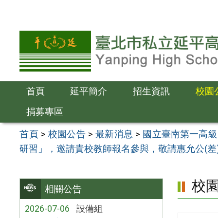
跳
至
主
要
內
容
首頁
延平簡介
招生資訊
校園
區
捐募專區
首頁
>
校園公告
>
最新消息
>
國立臺南第一高級
研習」，邀請貴校教師報名參與，敬請惠允公(差
校
相關公告
2026-07-06
設備組