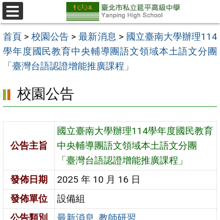
跳
至
選
單
主
首頁
>
校園公告
>
最新消息
>
國立臺南大學辦理114
要
學年度國民教育中央輔導團語文領域本土語文分團
內
「臺灣台語認證增能推廣課程」
容
校園公告
區
國立臺南大學辦理114學年度國民教育
公告主旨
中央輔導團語文領域本土語文分團
「臺灣台語認證增能推廣課程」
發佈日期
2025 年 10 月 16 日
發佈單位
設備組
公告類別
最新消息
,
教師研習