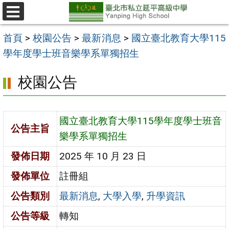
跳
至
選
單
主
首頁
>
校園公告
>
最新消息
>
國立臺北教育大學115
要
學年度學士班音樂學系單獨招生
內
校園公告
容
區
國立臺北教育大學115學年度學士班音
公告主旨
樂學系單獨招生
發佈日期
2025 年 10 月 23 日
發佈單位
註冊組
公告類別
最新消息
,
大學入學
,
升學資訊
公告等級
轉知