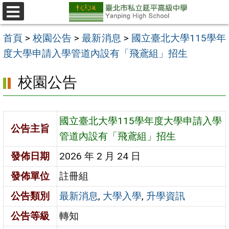
跳
至
選
單
主
首頁
>
校園公告
>
最新消息
>
國立臺北大學115學年
要
度大學申請入學管道內設有「飛鳶組」招生
內
校園公告
容
區
國立臺北大學115學年度大學申請入學
公告主旨
管道內設有「飛鳶組」招生
發佈日期
2026 年 2 月 24 日
發佈單位
註冊組
公告類別
最新消息
,
大學入學
,
升學資訊
公告等級
轉知