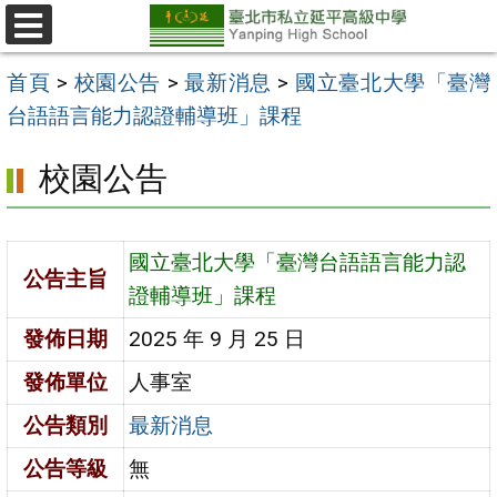
跳
至
選
單
主
首頁
>
校園公告
>
最新消息
>
國立臺北大學「臺灣
要
台語語言能力認證輔導班」課程
內
校園公告
容
區
國立臺北大學「臺灣台語語言能力認
公告主旨
證輔導班」課程
發佈日期
2025 年 9 月 25 日
發佈單位
人事室
公告類別
最新消息
公告等級
無