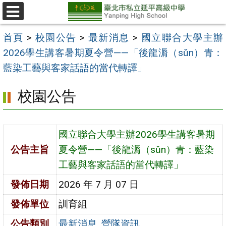
跳
至
選
單
主
首頁
>
校園公告
>
最新消息
>
國立聯合大學主辦
要
2026學生講客暑期夏令營——「後龍漘（sǔn）青：
內
藍染工藝與客家話語的當代轉譯」
容
校園公告
區
國立聯合大學主辦2026學生講客暑期
公告主旨
夏令營——「後龍漘（sǔn）青：藍染
工藝與客家話語的當代轉譯」
發佈日期
2026 年 7 月 07 日
發佈單位
訓育組
公告類別
最新消息
,
營隊資訊