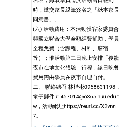
名表；錄取學員請於活動當日報到
時，繳交家長親筆簽名之「紙本家長
同意書」。
(六) 活動費用：本活動獲客家委員會
與國立聯合大學全額經費補助，學員
全程免費（含課程、材料、膳宿
等）；惟活動第二日晚上安排「後龍
夜市在地文化體驗」行程，該日晚餐
費用需由學員在夜市自理自付。
二、 聯絡總召 林楷彬0968631198，
電子郵件u1457014@o365.nuu.edu.t
w，活動網址https://reurl.cc/X2vnn
7。