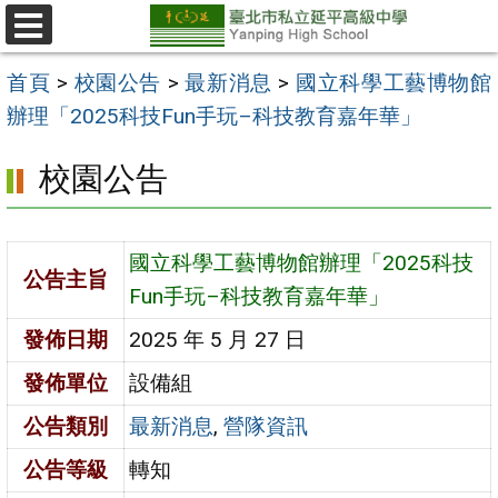
跳
至
選
單
主
首頁
>
校園公告
>
最新消息
>
國立科學工藝博物館
要
辦理「2025科技Fun手玩–科技教育嘉年華」
內
校園公告
容
區
國立科學工藝博物館辦理「2025科技
公告主旨
Fun手玩–科技教育嘉年華」
發佈日期
2025 年 5 月 27 日
發佈單位
設備組
公告類別
最新消息
,
營隊資訊
公告等級
轉知