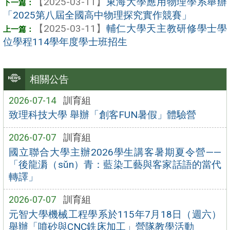
【2025-03-11】
東海大學應用物理學系舉辦
「2025第八屆全國高中物理探究實作競賽」
【2025-03-11】
輔仁大學天主教研修學士學
位學程114學年度學士班招生
相關公告
2026-07-14
訓育組
致理科技大學 舉辦「創客FUN暑假」體驗營
2026-07-07
訓育組
國立聯合大學主辦2026學生講客暑期夏令營——
「後龍漘（sǔn）青：藍染工藝與客家話語的當代
轉譯」
2026-07-07
訓育組
元智大學機械工程學系於115年7月18日（週六）
舉辦「噴砂與CNC銑床加工」營隊教學活動