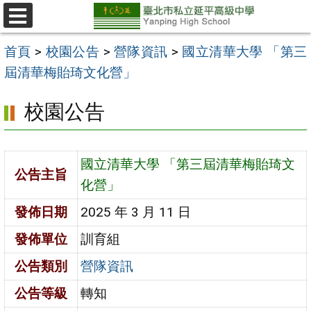
跳
至
選
單
主
首頁
>
校園公告
>
營隊資訊
>
國立清華大學 「第三
要
屆清華梅貽琦文化營」
內
校園公告
容
區
國立清華大學 「第三屆清華梅貽琦文
公告主旨
化營」
發佈日期
2025 年 3 月 11 日
發佈單位
訓育組
公告類別
營隊資訊
公告等級
轉知