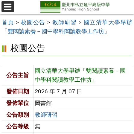
跳
至
選
單
主
首頁
>
校園公告
>
教師研習
>
國立清華大學舉辦
要
「雙閱讀素養－國中學科閱讀教學工作坊」
內
校園公告
容
區
國立清華大學舉辦「雙閱讀素養－國
公告主旨
中學科閱讀教學工作坊」
發佈日期
2026 年 7 月 07 日
發佈單位
圖書館
公告類別
教師研習
公告等級
無