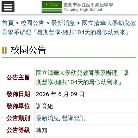
跳
至
選
單
主
首頁
>
校園公告
>
最新消息
>
國立清華大學幼兒教
要
育學系辦理「暑期營隊-總共104天的暑假幼到來」
內
校園公告
容
區
國立清華大學幼兒教育學系辦理「暑
公告主旨
期營隊-總共104天的暑假幼到來」
發佈日期
2026 年 6 月 09 日
發佈單位
訓育組
公告類別
最新消息
,
營隊資訊
公告等級
轉知