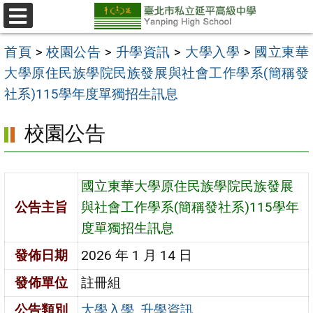
跳
至
選
單
主
首頁
>
校園公告
>
升學資訊
>
大學入學
>
國立東華
要
大學原住民族學院民族發展與社會工作學系(簡稱發
內
社系)115學年度單獨招生訊息
容
校園公告
區
國立東華大學原住民族學院民族發展
公告主旨
與社會工作學系(簡稱發社系)115學年
度單獨招生訊息
發佈日期
2026 年 1 月 14 日
發佈單位
註冊組
公告類別
大學入學
,
升學資訊