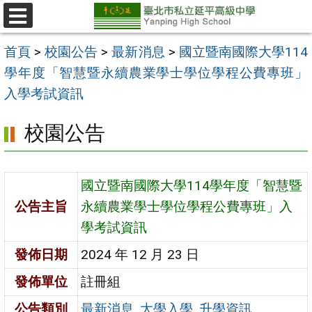
跳
至
選
單
主
首頁
>
校園公告
>
最新消息
>
國立暨南國際大學114
要
學年度「智慧暨永續農業學士學位學程公費專班」
內
入學考試資訊
容
校園公告
區
國立暨南國際大學114學年度「智慧暨
公告主旨
永續農業學士學位學程公費專班」入
學考試資訊
發佈日期
2024 年 12 月 23 日
發佈單位
註冊組
公告類別
最新消息
,
大學入學
,
升學資訊