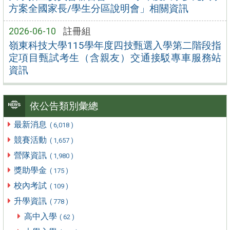
方案全國家長/學生分區說明會」相關資訊
2026-06-10
註冊組
嶺東科技大學115學年度四技甄選入學第二階段指
定項目甄試考生（含親友）交通接駁專車服務站
資訊
依公告類別彙總
最新消息
( 6,018 )
競賽活動
( 1,657 )
營隊資訊
( 1,980 )
獎助學金
( 175 )
校內考試
( 109 )
升學資訊
( 778 )
高中入學
( 62 )