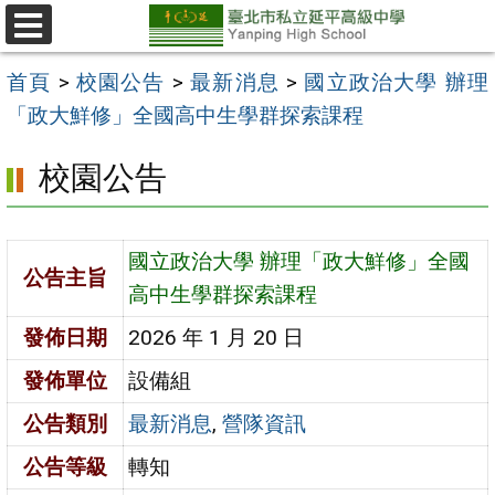
跳
至
選
單
主
首頁
>
校園公告
>
最新消息
>
國立政治大學 辦理
要
「政大鮮修」全國高中生學群探索課程
內
校園公告
容
區
國立政治大學 辦理「政大鮮修」全國
公告主旨
高中生學群探索課程
發佈日期
2026 年 1 月 20 日
發佈單位
設備組
公告類別
最新消息
,
營隊資訊
公告等級
轉知