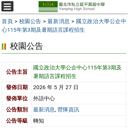
跳
至
選
單
主
首頁
>
校園公告
>
最新消息
>
國立政治大學公企中
要
心115年第3期及暑期語言課程招生
內
校園公告
容
區
國立政治大學公企中心115年第3期及
公告主旨
暑期語言課程招生
發佈日期
2026 年 5 月 27 日
發佈單位
外語中心
公告類別
最新消息
,
營隊資訊
公告等級
轉知