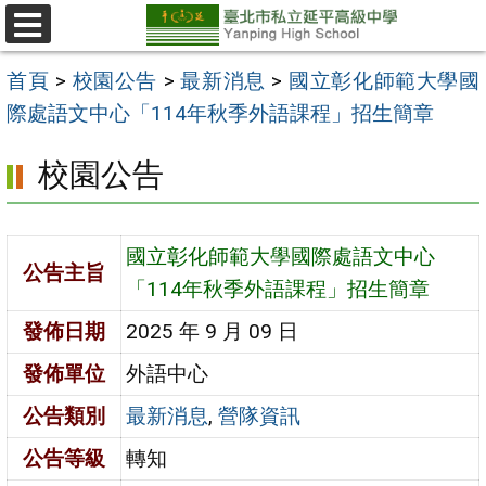
跳
至
選
單
主
首頁
>
校園公告
>
最新消息
>
國立彰化師範大學國
要
際處語文中心「114年秋季外語課程」招生簡章
內
校園公告
容
區
國立彰化師範大學國際處語文中心
公告主旨
「114年秋季外語課程」招生簡章
發佈日期
2025 年 9 月 09 日
發佈單位
外語中心
公告類別
最新消息
,
營隊資訊
公告等級
轉知