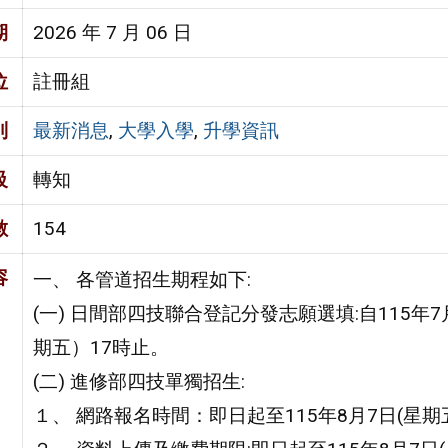
期
2026 年 7 月 06 日
位
註冊組
別
最新消息
,
大學入學
,
升學資訊
級
轉知
數
154
容
一、 各管道招生期程如下:
(一) 日間部四技聯合登記分發志願選填:自115年7
期五）17時止。
(二) 進修部四技單獨招生:
１、 網路報名時間：即日起至115年8月7日(星期五)