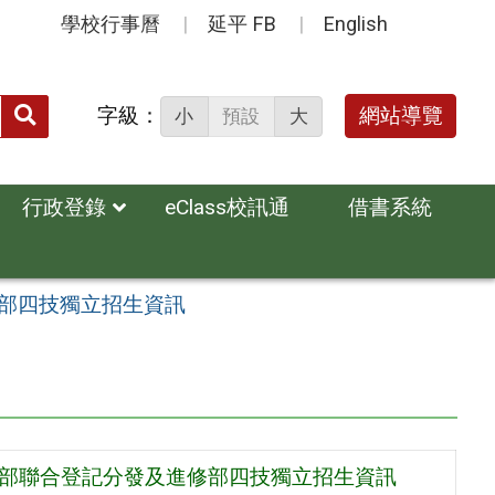
學校行事曆
延平 FB
English
送出
字級：
網站導覽
小
預設
大
搜
尋：
行政登錄
eClass校訊通
借書系統
修部四技獨立招生資訊
間部聯合登記分發及進修部四技獨立招生資訊