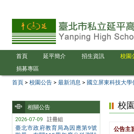
跳
至
主
要
內
容
首頁
延平簡介
招生資訊
校園
區
捐募專區
首頁
>
校園公告
>
最新消息
>
國立屏東科技大學
校
相關公告
2026-07-09
註冊組
臺北市政府教育局為因應第9號
公告主